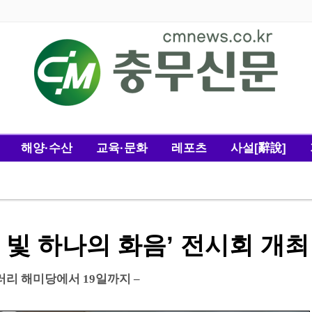
해양·수산
교육·문화
레포츠
사설[辭說]
 빛 하나의 화음’ 전시회 개최
러리 해미당에서 19일까지 –