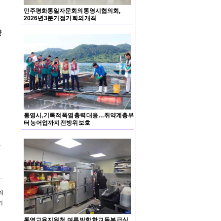
민주평화통일자문회의 통영시협의회,
2026년 3분기 정기 회의 개최
량
통영시, 기록적 폭염 총력 대응…취약계층부
터 농어업까지 전방위 보호
활
]
기
통영교육지원청, 여름 방학 학교 돌봄 급식