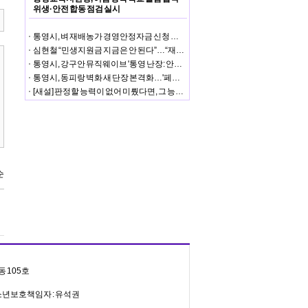
위생·안전 합동 점검 실시
통영시, 벼 재배농가 경영안정자금 신청 접수…31일까지 신청
심현철 “민생지원금 지금은 안 된다”…“재정안정화기금 사용 요건 안 맞아”
통영시, 강구안 뮤직웨이브 '통영 난장: 안예은×처랏' 성황
통영시, 동피랑 벽화 새 단장 본격화…'페인트 페스타' 첫 행사 성황
[새설] 판정할 능력이 없어 미뤘다면, 그 능력으로 셈은 어떻게 했나
동 105호
, 청소년보호책임자 : 유석권