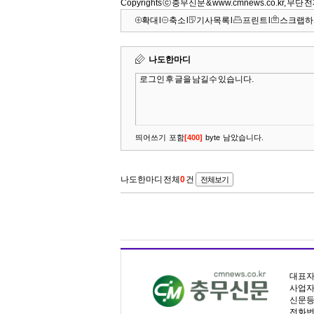
Copyrights ⓒ 충무신문 & www.cmnews.co.kr, 무
확대
l
축소
l
기사목록
l
프린트
l
스크랩하
대표자명
사업자등
신문등록
전화번호 