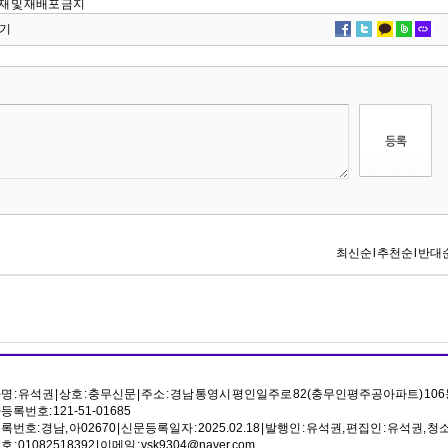
단 전재 및 재배포 금지
기
 : 유석권 | 상호 : 충무신문 | 주소 : 경남 통영시 평인일주로 82(충무인평주공아파트) 106
록번호: 121-51-01685
번호: 경남, 아02670 | 신문등록일자 : 2025.02.18 | 발행인 : 유석권, 편집인 : 유석권
: 01082518392 | 이메일 : ysk9304@naver.com