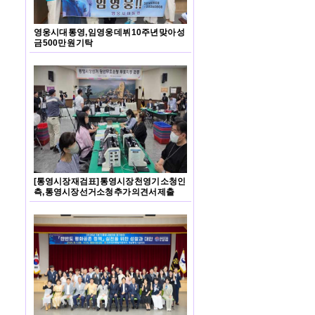
영웅시대 통영, 임영웅 데뷔 10주년 맞아 성
금 500만 원 기탁
[통영시장 재검표] 통영시장 천영기 소청인
측, 통영시장 선거소청 추가 의견서 제출
영