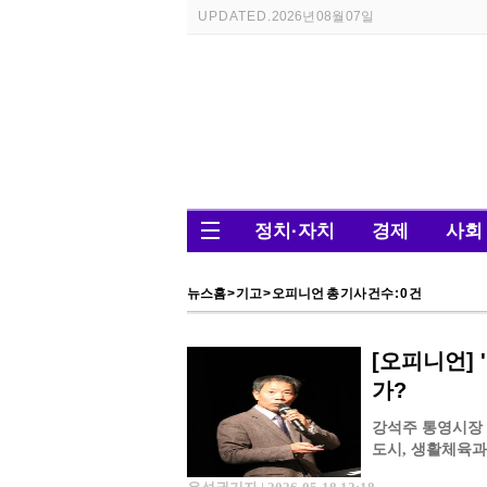
UPDATED.
2026년 08월 07일
정치·자치
경제
사회
뉴스홈
>
기고
> 오피니언 총 기사 건수 : 0 건
[오피니언] 
가?
강석주 통영시장 
도시, 생활체육과
내걸었다. 얼핏 