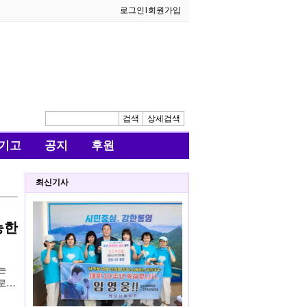
로그인
l
회원가입
검색
상세검색
기고
공지
후원
최신기사
능한
는
로