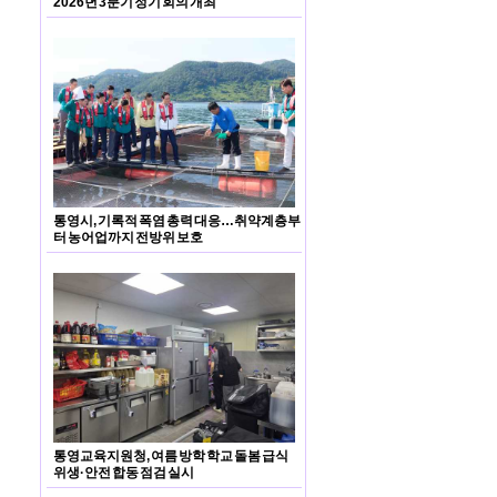
2026년 3분기 정기 회의 개최
통영시, 기록적 폭염 총력 대응…취약계층부
터 농어업까지 전방위 보호
통영교육지원청, 여름 방학 학교 돌봄 급식
위생·안전 합동 점검 실시