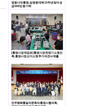
영웅시대 통영, 임영웅 데뷔 10주년 맞아 성
금 500만 원 기탁
[통영시장 재검표] 통영시장 천영기 소청인
측, 통영시장 선거소청 추가 의견서 제출
민주평화통일자문회의 통영시협의회,