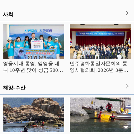
기록
주도 섬 경제 새 활력
사회
영웅시대 통영, 임영웅 데
민주평화통일자문회의 통
뷔 10주년 맞아 성금 500만
영시협의회, 2026년 3분기
원 기탁
정기 회의 개최
해양-수산