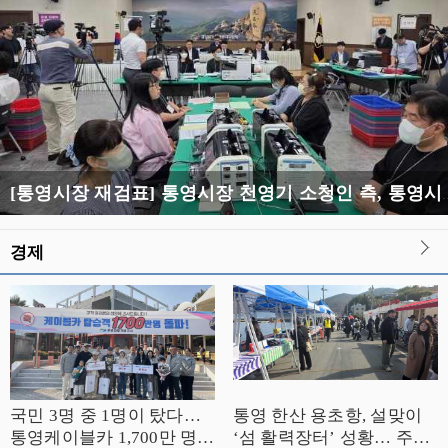
[통영시장 재검표] 통영시장 천영기 소청
경제
국민 3명 중 1명이 탔다…
통영 한산 용초항, 설맞이
통영케이블카 1,700만 명
‘섬 활력장터’ 성황… 주민