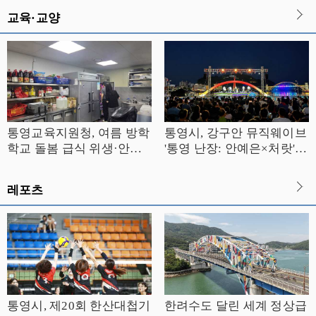
교육·교양
통영교육지원청, 여름 방학
통영시, 강구안 뮤직웨이브
학교 돌봄 급식 위생·안전
'통영 난장: 안예은×처랏'
합동 점검 실시
성황
레포츠
통영시, 제20회 한산대첩기
한려수도 달린 세계 정상급