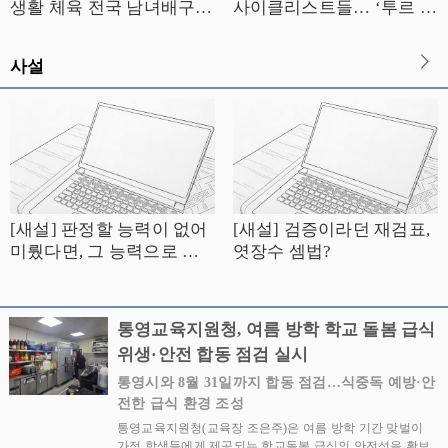
생활 체육 전국 남녀배구대
사이클리스트들… ‘투르 드
회 성료
경남 2026’ 통영 스테이지
성료
사설
[새설] 판정할 능력이 없어
[새설] 검증이라던 재검표,
미뤘다면, 그 능력으로 셈
엿장수 셈법?
은 어떻게 했나
통영교육지원청, 여름 방학 학교 돌봄 급식
위생·안전 합동 점검 실시
통영시와 8월 31일까지 합동 점검…식중독 예방·안
전한 급식 환경 조성
통영교육지원청(교육장 조은주)은 여름 방학 기간 맞벌이
가정 학생들에게 제공되는 학교돌봄 급식의 안전성을 확보