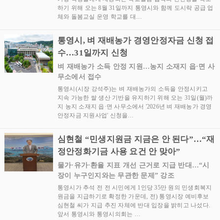
하기 위해 오는 8월 31일까지 통영시와 함께 도시락 공급 업
체와 돌봄교실 운영 학교를 대…
통영시, 벼 재배농가 경영안정자금 신청 접
수…31일까지 신청
벼 재배농가 소득 안정 지원…농지 소재지 읍·면 사
무소에서 접수
통영시(시장 강석주)는 벼 재배농가의 소득을 안정시키고
지속 가능한 쌀 생산 기반을 유지하기 위해 오는 31일(월)까
지 농지 소재지 읍·면 사무소에서 '2026년 벼 재배농가 경영
안정자금 지원사업' 신청을…
심현철 “민생지원금 지금은 안 된다”…“재
정안정화기금 사용 요건 안 맞아”
물가·유가·환율 지표 개선 근거로 지급 반대…“시
장이 누구인지와는 무관한 문제” 강조
통영시가 추석 전 전 시민에게 1인당 35만 원의 민생회복지
원금을 지급하기로 확정한 가운데, 전) 통영시장 예비후보
심현철 씨가 지급 추진 자체에 반대 입장을 밝히고 나섰다.
앞서 통영시와 통영시의회는 …