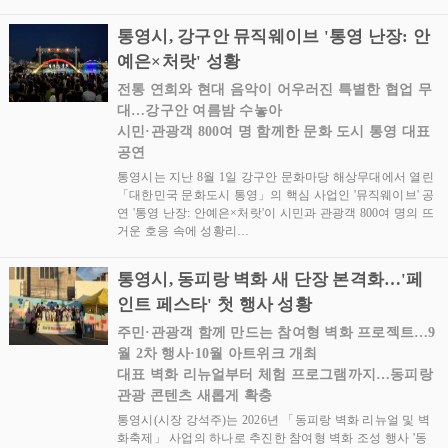
통영시, 강구안 뮤직웨이브 '통영 난장: 안
예은×처랏' 성황
전통 연희와 현대 음악이 어우러진 특별한 협업 무
대…강구안 여름밤 수놓아
시민·관광객 800여 명 함께한 문화 도시 통영 대표
공연
통영시는 지난 8월 1일 강구안 문화마당 해상무대에서 열린
「대한민국 문화도시 통영」의 핵심 사업인 '뮤직웨이브' 공
연 '통영 난장: 안예은×처랏'이 시민과 관광객 800여 명의 뜨
거운 호응 속에 성황리…
통영시, 동피랑 벽화 새 단장 본격화…'페
인트 페스타' 첫 행사 성황
주민·관광객 함께 만드는 참여형 벽화 프로젝트…9
월 2차 행사·10월 아트위크 개최
대표 벽화 리뉴얼부터 체험 프로그램까지…동피랑
관광 콘텐츠 새롭게 확충
통영시(시장 강석주)는 2026년 「동피랑 벽화 리뉴얼 및 벽
화축제」 사업의 하나로 추진한 참여형 벽화 조성 행사 '동