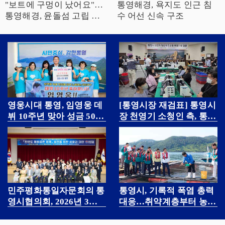
"보트에 구멍이 났어요"…
통영해경, 욕지도 인근 침
통영해경, 윤돌섬 고립 가
수 어선 신속 구조
족 3명 구조
영웅시대 통영, 임영웅 데
[통영시장 재검표] 통영시
뷔 10주년 맞아 성금 500
장 천영기 소청인 측, 통영
만 원 기탁
시장 선거소청 추가 의견
서 제출
민주평화통일자문회의 통
통영시, 기록적 폭염 총력
영시협의회, 2026년 3분
대응…취약계층부터 농어
기 정기 회의 개최
업까지 전방위 보호