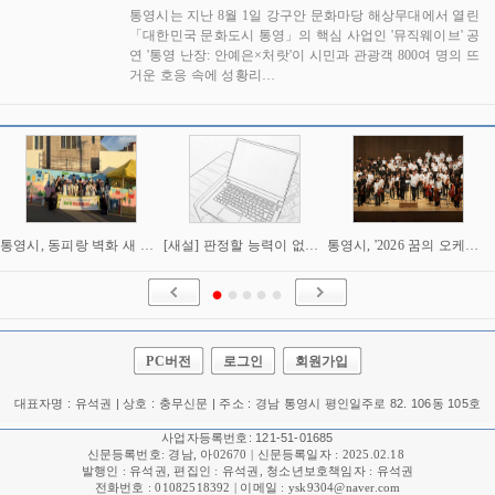
통영시는 지난 8월 1일 강구안 문화마당 해상무대에서 열린
「대한민국 문화도시 통영」의 핵심 사업인 '뮤직웨이브' 공
연 '통영 난장: 안예은×처랏'이 시민과 관광객 800여 명의 뜨
거운 호응 속에 성황리…
통영시, 동피랑 벽화 새 단장 본격화…'페인트 페스타' 첫 행사 성황
[새설] 판정할 능력이 없어 미뤘다면, 그 능력으로 셈은 어떻게 했나
통영시, '2026 꿈의 오케스트라 통영 여름 음악회' 성황리 개최
PC버전
로그인
회원가입
대표자명 : 유석권 | 상호 : 충무신문 | 주소 : 경남 통영시 평인일주로 82. 106동 105호
사업자등록번호: 121-51-01685
신문등록번호: 경남, 아02670 | 신문등록일자 : 2025.02.18
발행인 : 유석권, 편집인 : 유석권, 청소년보호책임자 : 유석권
전화번호 : 01082518392 | 이메일 : ysk9304@naver.com