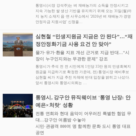
통영시(시장 강석주)는 벼 재배농가의 소득을 안정시키고
지속 가능한 쌀 생산 기반을 유지하기 위해 오는 31일(월)까
지 농지 소재지 읍·면 사무소에서 '2026년 벼 재배농가 경영
안정자금 지원사업' 신청을…
심현철 “민생지원금 지금은 안 된다”…“재
정안정화기금 사용 요건 안 맞아”
물가·유가·환율 지표 개선 근거로 지급 반대…“시
장이 누구인지와는 무관한 문제” 강조
통영시가 추석 전 전 시민에게 1인당 35만 원의 민생회복지
원금을 지급하기로 확정한 가운데, 전) 통영시장 예비후보
심현철 씨가 지급 추진 자체에 반대 입장을 밝히고 나섰다.
앞서 통영시와 통영시의회는 …
통영시, 강구안 뮤직웨이브 '통영 난장: 안
예은×처랏' 성황
전통 연희와 현대 음악이 어우러진 특별한 협업 무
대…강구안 여름밤 수놓아
시민·관광객 800여 명 함께한 문화 도시 통영 대표
공연