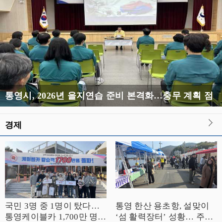
통영시, 2026년 을지연습 준비 본격화…충무 계획 점검·근무자 교육
경제
국민 3명 중 1명이 탔다…
통영 한산 용초항, 설맞이
통영케이블카 1,700만 명
‘섬 활력장터’ 성황… 주민