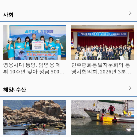
기록
주도 섬 경제 새 활력
사회
영웅시대 통영, 임영웅 데
민주평화통일자문회의 통
뷔 10주년 맞아 성금 500만
영시협의회, 2026년 3분기
원 기탁
정기 회의 개최
해양-수산