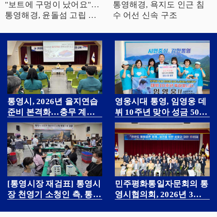
"보트에 구멍이 났어요"…
통영해경, 욕지도 인근 침
통영해경, 윤돌섬 고립 가
수 어선 신속 구조
족 3명 구조
통영시, 2026년 을지연습
영웅시대 통영, 임영웅 데
준비 본격화…충무 계획
뷔 10주년 맞아 성금 500
점검·근무자 교육
만 원 기탁
[통영시장 재검표] 통영시
민주평화통일자문회의 통
장 천영기 소청인 측, 통영
영시협의회, 2026년 3분
시장 선거소청 추가 의견
기 정기 회의 개최
서 제출