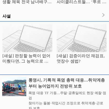
생활 체육 전국 남녀배구대
사이클리스트들… ‘투르 드
회 성료
경남 2026’ 통영 스테이지
성료
사설
[새설] 판정할 능력이 없어
[새설] 검증이라던 재검표,
미뤘다면, 그 능력으로 셈
엿장수 셈법?
은 어떻게 했나
통영시, 기록적 폭염 총력 대응…취약계층
부터 농어업까지 전방위 보호
폭염 대응 TF 가동…주말·공휴일에도 현장 예찰·점
검
찾아가는 돌봄·작업시간 조정으로 취약계층·근로
자 보호