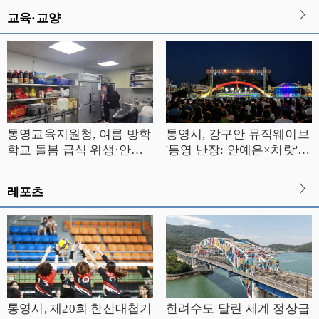
교육·교양
통영교육지원청, 여름 방학
통영시, 강구안 뮤직웨이브
학교 돌봄 급식 위생·안전
'통영 난장: 안예은×처랏'
합동 점검 실시
성황
레포츠
통영시, 제20회 한산대첩기
한려수도 달린 세계 정상급