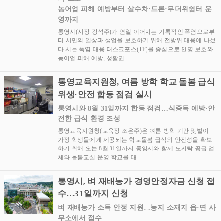
농어업 피해 예방부터 살수차·드론·무더위쉼터 운
영까지
통영시(시장 강석주)가 연일 이어지는 기록적인 폭염으로부
터 시민의 일상과 생업을 보호하기 위해 전방위 대응에 나섰
다.시는 폭염 대응 태스크포스(TF)를 중심으로 인명 보호와
농어업 피해 예방, 생활권 …
통영교육지원청, 여름 방학 학교 돌봄 급식
위생·안전 합동 점검 실시
통영시와 8월 31일까지 합동 점검…식중독 예방·안
전한 급식 환경 조성
통영교육지원청(교육장 조은주)은 여름 방학 기간 맞벌이
가정 학생들에게 제공되는 학교돌봄 급식의 안전성을 확보
하기 위해 오는 8월 31일까지 통영시와 함께 도시락 공급 업
체와 돌봄교실 운영 학교를 대…
통영시, 벼 재배농가 경영안정자금 신청 접
수…31일까지 신청
벼 재배농가 소득 안정 지원…농지 소재지 읍·면 사
무소에서 접수