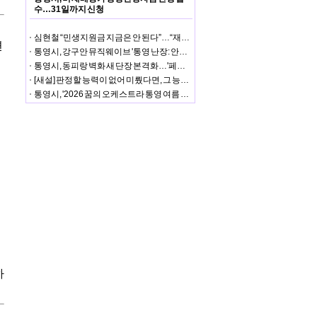
수…31일까지 신청
심현철 “민생지원금 지금은 안 된다”…“재정안정화기금 사용 요건 안 맞아”
면
통영시, 강구안 뮤직웨이브 '통영 난장: 안예은×처랏' 성황
통영시, 동피랑 벽화 새 단장 본격화…'페인트 페스타' 첫 행사 성황
[새설] 판정할 능력이 없어 미뤘다면, 그 능력으로 셈은 어떻게 했나
통영시, '2026 꿈의 오케스트라 통영 여름 음악회' 성황리 개최
하