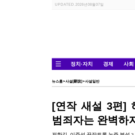
UPDATED.
2026년 08월 07일
정치·자치
경제
사회
뉴스홈
>
사설[辭說]
>
사설일반
[연작 새설 3편]
범죄자는 완벽하
전한길–이준석 끝장토론 논증 분석 2