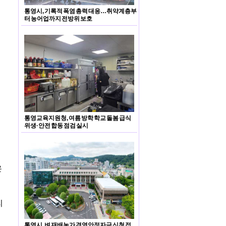
통영시, 기록적 폭염 총력 대응…취약계층부
터 농어업까지 전방위 보호
통영교육지원청, 여름 방학 학교 돌봄 급식
위생·안전 합동 점검 실시
은
리
통영시, 벼 재배농가 경영안정자금 신청 접