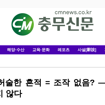
해양·수산
교육·문화
레포츠
사설[辭說]
 허술한 흔적 = 조작 없음? 
지 않다