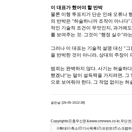
이 대표가 했어야 할 반박
물론 이형 투표지가 단순 인쇄 오류나 
의 반박은 "허술하니까 조작이 아니다"
적인 기술적 조건이 무엇인지, 과거에도
를 보여주는 것. 그것이 "행정 실수"라
그러나 이 대표는 기술적 설명 대신 "
을 반박한 것이 아니라, 상대의 주장이 
범죄는 완벽하지 않다. 사기는 허술하다
했겠냐"는 말이 설득력을 가지려면, 그
으로 보여줘야 한다. 그 작업 없이는 
글쓴날 : [26-05-19 22:38]
Copyrights ⓒ 충무신문 & www.cmnews.co.kr, 무
확대
l
축소
l
기사목록
l
프린트
l
스크랩하