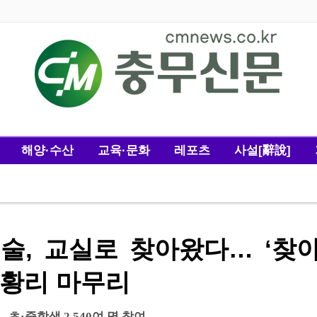
해양·수산
교육·문화
레포츠
사설[辭說]
술, 교실로 찾아왔다… ‘찾
성황리 마무리
·중학생 2,540여 명 참여