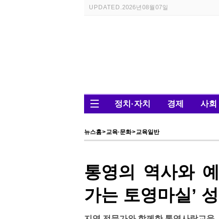
UPDATED.
2026년 08월 07일
정치·자치
경제
사회
뉴스홈
>
교육·문화
>
교육일반
통영의 역사와 예
가는 토영마실’ 
지역 전문가와 함께한 통영사랑교육… 초