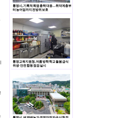
통영시, 기록적 폭염 총력 대응…취약계층부
터 농어업까지 전방위 보호
문
는
통영교육지원청, 여름 방학 학교 돌봄 급식
기
위생·안전 합동 점검 실시
고
했
통영시, 벼 재배농가 경영안정자금 신청 접