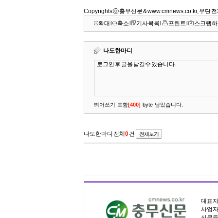
Copyrights ⓒ 충무신문 & www.cmnews.co.kr, 무
확대
l
축소
l
기사목록
l
프린트
l
스크랩하
대표자명
사업자등
신문등록