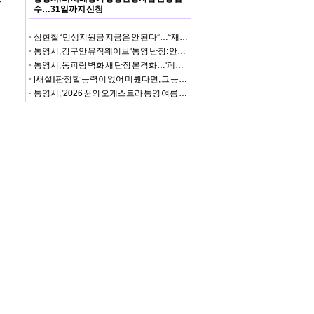
수…31일까지 신청
심현철 “민생지원금 지금은 안 된다”…“재정안정화기금 사용 요건 안 맞아”
통영시, 강구안 뮤직웨이브 '통영 난장: 안예은×처랏' 성황
통영시, 동피랑 벽화 새 단장 본격화…'페인트 페스타' 첫 행사 성황
[새설] 판정할 능력이 없어 미뤘다면, 그 능력으로 셈은 어떻게 했나
통영시, '2026 꿈의 오케스트라 통영 여름 음악회' 성황리 개최