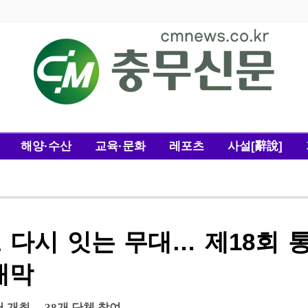
해양·수산
교육·문화
레포츠
사설[辭說]
 다시 잇는 무대… 제18회 
개막
서 개최… 38개 단체 참여