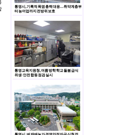
통
통영시, 기록적 폭염 총력 대응…취약계층부
할
터 농어업까지 전방위 보호
통영교육지원청, 여름 방학 학교 돌봄 급식
위생·안전 합동 점검 실시
통영시, 벼 재배농가 경영안정자금 신청 접