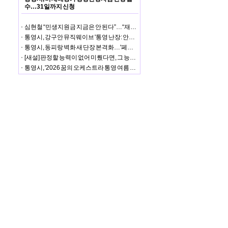
수…31일까지 신청
심현철 “민생지원금 지금은 안 된다”…“재정안정화기금 사용 요건 안 맞아”
통영시, 강구안 뮤직웨이브 '통영 난장: 안예은×처랏' 성황
통영시, 동피랑 벽화 새 단장 본격화…'페인트 페스타' 첫 행사 성황
[새설] 판정할 능력이 없어 미뤘다면, 그 능력으로 셈은 어떻게 했나
통영시, '2026 꿈의 오케스트라 통영 여름 음악회' 성황리 개최