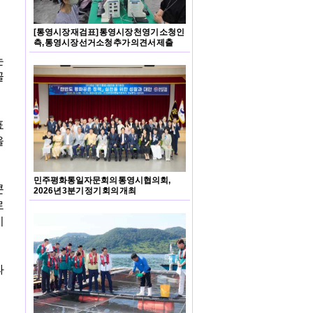
[통영시장 재검표] 통영시장 천영기 소청인
측, 통영시장 선거소청 추가 의견서 제출
는
골
표
을
민주평화통일자문회의 통영시협의회,
콘
2026년 3분기 정기 회의 개최
로
이
과