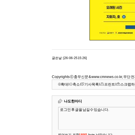
글쓴날 : [26-06-25 15:26]
Copyrights ⓒ 충무신문 & www.cmnews.co.kr, 무
확대
l
축소
l
기사목록
l
프린트
l
스크랩하