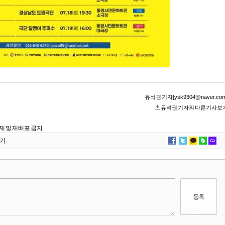
유석권 기자[ysk9304@naver.com
유석권 기자의 다른기사보
단 전재 및 재배포 금지
기