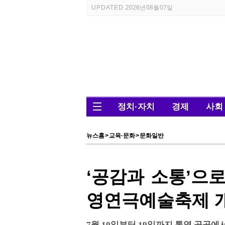
UPDATED.
2026년 08월 07일
정치·자치
경제
사회
뉴스홈
>
교육·문화
>
문화일반
‘공감과 소통’으로
영연극예술축제 
7월 10일부터 19일까지 통영 곳곳에