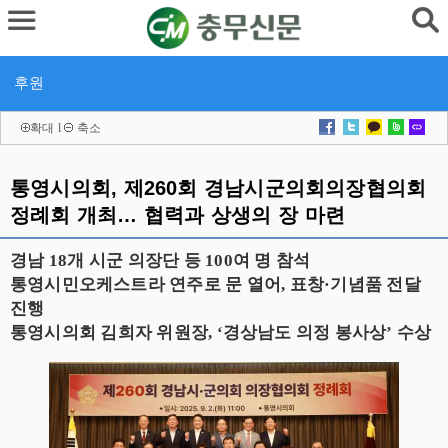
후원
확대
l
축소
통영시의회, 제260회 경남시군의회의장협의회
정례회 개최… 협력과 상생의 장 마련
경남 18개 시군 의장단 등 100여 명 참석
통영시민오케스트라 연주로 문 열어, 표창·기념품 전달
진행
통영시의회 김희자 위원장, ‘경상남도 의정 봉사상’ 수상